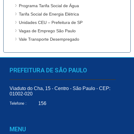
Programa Tarifa Social de Água
Tarifa Social de Energia Elétrica
Unidades CEU – Prefeitura de SP
Vagas de Emprego São Paulo
Vale Transporte Desempregado
PREFEITURA DE SÃO PAULO
Viaduto do Cha, 15 - Centro - São Paulo - CEP:
01002-020
156
Telefone :
MENU