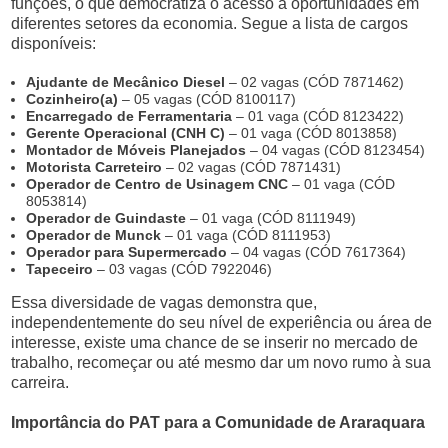
funções, o que democratiza o acesso a oportunidades em
diferentes setores da economia. Segue a lista de cargos
disponíveis:
Ajudante de Mecânico Diesel
– 02 vagas (CÓD 7871462)
Cozinheiro(a)
– 05 vagas (CÓD 8100117)
Encarregado de Ferramentaria
– 01 vaga (CÓD 8123422)
Gerente Operacional (CNH C)
– 01 vaga (CÓD 8013858)
Montador de Móveis Planejados
– 04 vagas (CÓD 8123454)
Motorista Carreteiro
– 02 vagas (CÓD 7871431)
Operador de Centro de Usinagem CNC
– 01 vaga (CÓD
8053814)
Operador de Guindaste
– 01 vaga (CÓD 8111949)
Operador de Munck
– 01 vaga (CÓD 8111953)
Operador para Supermercado
– 04 vagas (CÓD 7617364)
Tapeceiro
– 03 vagas (CÓD 7922046)
Essa diversidade de vagas demonstra que,
independentemente do seu nível de experiência ou área de
interesse, existe uma chance de se inserir no mercado de
trabalho, recomeçar ou até mesmo dar um novo rumo à sua
carreira.
Importância do PAT para a Comunidade de Araraquara