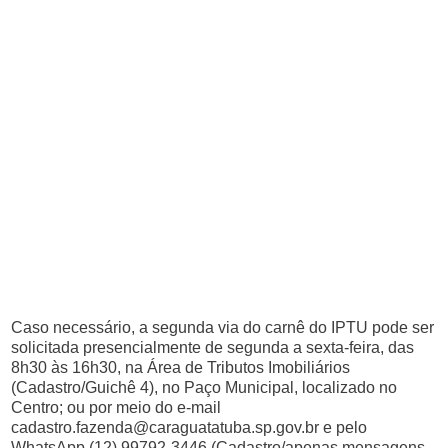
Caso necessário, a segunda via do carnê do IPTU pode ser
solicitada presencialmente de segunda a sexta-feira, das
8h30 às 16h30, na Área de Tributos Imobiliários
(Cadastro/Guichê 4), no Paço Municipal, localizado no
Centro; ou por meio do e-mail
cadastro.fazenda@caraguatatuba.sp.gov.br
e pelo
WhatsApp (12) 99792-3446 (Cadastro/apenas mensagens