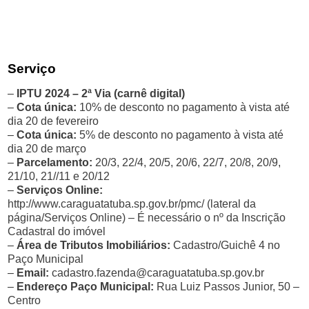
Serviço
–
IPTU 2024 – 2ª Via (carnê digital)
–
Cota única:
10% de desconto no pagamento à vista até
dia 20 de fevereiro
–
Cota única:
5% de desconto no pagamento à vista até
dia 20 de março
–
Parcelamento:
20/3, 22/4, 20/5, 20/6, 22/7, 20/8, 20/9,
21/10, 21//11 e 20/12
–
Serviços Online:
http://www.caraguatatuba.sp.gov.br/pmc/ (lateral da
página/Serviços Online) – É necessário o nº da Inscrição
Cadastral do imóvel
–
Área de Tributos Imobiliários:
Cadastro/Guichê 4 no
Paço Municipal
–
Email:
cadastro.fazenda@caraguatatuba.sp.gov.br
–
Endereço Paço Municipal:
Rua Luiz Passos Junior, 50 –
Centro