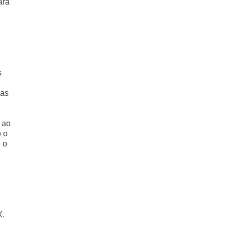
ara
s
das
 ao
o o
 o
X.