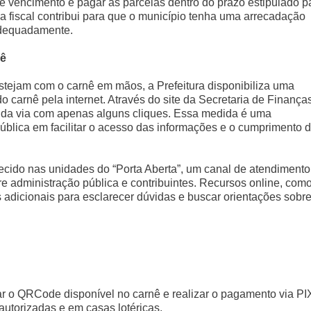
 de vencimento e pagar as parcelas dentro do prazo estipulado p
ina fiscal contribui para que o município tenha uma arrecadação
 adequadamente.
nê
estejam com o carnê em mãos, a Prefeitura disponibiliza uma
do carnê pela internet. Através do site da Secretaria de Finança
nda via com apenas alguns cliques. Essa medida é uma
lica em facilitar o acesso das informações e o cumprimento 
ecido nas unidades do “Porta Aberta”, um canal de atendimento
re administração pública e contribuintes. Recursos online, com
adicionais para esclarecer dúvidas e buscar orientações sobre
r o QRCode disponível no carnê e realizar o pagamento via PI
utorizadas e em casas lotéricas.