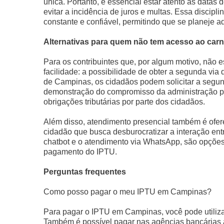
única. Portanto, é essencial estar atento às datas
evitar a incidência de juros e multas. Essa discipl
constante e confiável, permitindo que se planeje
Alternativas para quem não tem acesso ao car
Para os contribuintes que, por algum motivo, não 
facilidade: a possibilidade de obter a segunda via 
de Campinas, os cidadãos podem solicitar a segu
demonstração do compromisso da administração púb
obrigações tributárias por parte dos cidadãos.
Além disso, atendimento presencial também é ofer
cidadão que busca desburocratizar a interação ent
chatbot e o atendimento via WhatsApp, são opções 
pagamento do IPTU.
Perguntas frequentes
Como posso pagar o meu IPTU em Campinas?
Para pagar o IPTU em Campinas, você pode utiliza
Também é possível pagar nas agências bancárias a