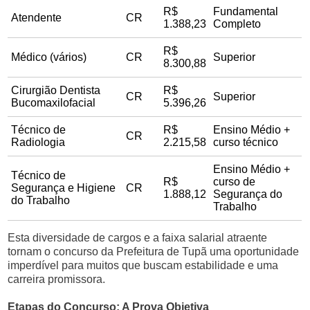
R$
Fundamental
Atendente
CR
1.388,23
Completo
R$
Médico (vários)
CR
Superior
8.300,88
Cirurgião Dentista
R$
CR
Superior
Bucomaxilofacial
5.396,26
Técnico de
R$
Ensino Médio +
CR
Radiologia
2.215,58
curso técnico
Ensino Médio +
Técnico de
R$
curso de
Segurança e Higiene
CR
1.888,12
Segurança do
do Trabalho
Trabalho
Esta diversidade de cargos e a faixa salarial atraente
tornam o concurso da Prefeitura de Tupã uma oportunidade
imperdível para muitos que buscam estabilidade e uma
carreira promissora.
Etapas do Concurso: A Prova Objetiva