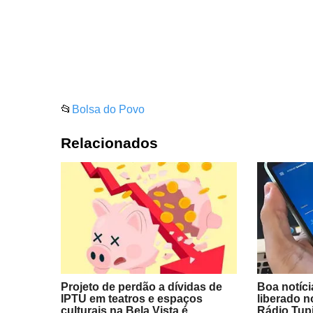
📂
Bolsa do Povo
Relacionados
Projeto de perdão a dívidas de
Boa notíci
IPTU em teatros e espaços
liberado n
culturais na Bela Vista é
Rádio Tup