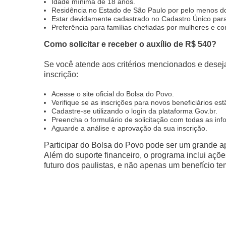
Idade mínima de 18 anos.
Residência no Estado de São Paulo por pelo menos do
Estar devidamente cadastrado no Cadastro Único par
Preferência para famílias chefiadas por mulheres e c
Como solicitar e receber o auxílio de R$ 540?
Se você atende aos critérios mencionados e deseja
inscrição:
Acesse o site oficial do Bolsa do Povo.
Verifique se as inscrições para novos beneficiários est
Cadastre-se utilizando o login da plataforma Gov.br.
Preencha o formulário de solicitação com todas as in
Aguarde a análise e aprovação da sua inscrição.
Participar do Bolsa do Povo pode ser um grande a
Além do suporte financeiro, o programa inclui açõe
futuro dos paulistas, e não apenas um benefício te