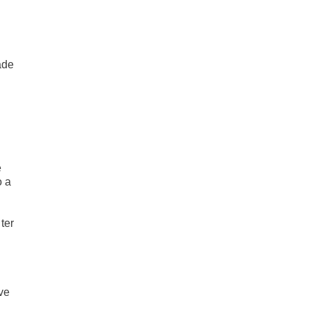
ade
e
o a
ter
ve