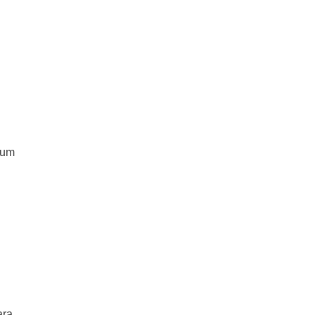
 um
ara