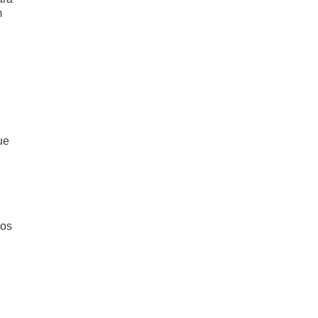
m
ue
 os