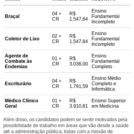
Ensino
04 +
R$
Braçal
Fundamental
CR
1.547,64
Incompleto
Ensino
02 +
R$
Coletor de Lixo
Fundamental
CR
1.547,64
Incompleto
Agente de
Ensino
01 +
R$
Combate às
Fundamental
CR
3.036,00
Endemias
Completo
Ensino Médio
04 +
R$
Escriturário
Completo e
CR
1.791,59
Informática
Médico Clínico
01 +
R$
Ensino Superior
Geral
CR
3.910,81
em Medicina
Além disso, os candidatos podem se sentir motivados pela
possibilidade de trabalho em áreas que vão desde a saúde
até a administração pública, todas com a missão de