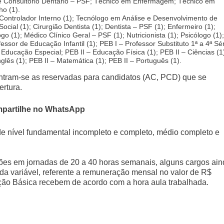
de Consultório Dentário – PSF; Técnico em Enfermagem; Técnico em
o (1).
 Controlador Interno (1); Tecnólogo em Análise e Desenvolvimento de
cial (1); Cirurgião Dentista (1); Dentista – PSF (1); Enfermeiro (1);
o (1); Médico Clínico Geral – PSF (1); Nutricionista (1); Psicólogo (1);
sor de Educação Infantil (1); PEB I – Professor Substituto 1ª a 4ª Sé
 – Educação Especial; PEB II – Educação Física (1); PEB II – Ciências (1
Inglês (1); PEB II – Matemática (1); PEB II – Português (1).
ntram-se as reservadas para candidatos (AC, PCD) que se
ertura.
partilhe no WhatsApp
 de nível fundamental incompleto e completo, médio completo e
nções em jornadas de 20 a 40 horas semanais, alguns cargos ai
a variável, referente a remuneração mensal no valor de R$
ção Básica recebem de acordo com a hora aula trabalhada.