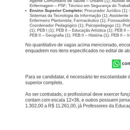
Agente Comunitário de Saúde – Urbano (1); Auxiliar 
Enfermagem – PSF; Técnico em Segurança do Trabalh
Ensino Superior Completo:
Procurador Jurídico (1);
Sistemas da Tecnologia da Informação (1); Assistente So
Enfermeiro Plantonista; Farmacêutico (1); Fonoaudiólog
Coordenador Pedagógico (1); Psicopedagogo (1); Profes
(1); PEB I (1); PEB II – Educação Artística (1); PEB II
PEB II – Geografia (1); PEB II – História (1); PEB II – 
No quantitativo de vagas acima mencionado, enco
enquadrem nos itens especificados no edital de ab
com
Para se candidatar, é necessário ter escolaridade
superior completo.
Ao ser contratado, o profissional deve exercer fu
contam com escala 12×36, e outros possuem jornad
1.302,00 a R$ 11.261,00, já Professores da Educa