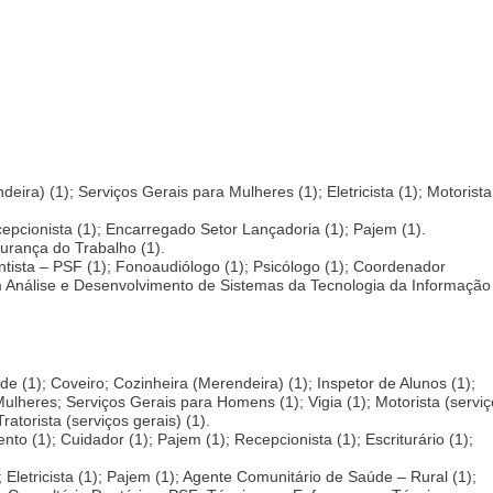
eira) (1); Serviços Gerais para Mulheres (1); Eletricista (1); Motorista
cepcionista (1); Encarregado Setor Lançadoria (1); Pajem (1).
urança do Trabalho (1).
ntista – PSF (1); Fonoaudiólogo (1); Psicólogo (1); Coordenador
em Análise e Desenvolvimento de Sistemas da Tecnologia da Informação
 (1); Coveiro; Cozinheira (Merendeira) (1); Inspetor de Alunos (1);
 Mulheres; Serviços Gerais para Homens (1); Vigia (1); Motorista (servi
atorista (serviços gerais) (1).
 (1); Cuidador (1); Pajem (1); Recepcionista (1); Escriturário (1);
Eletricista (1); Pajem (1); Agente Comunitário de Saúde – Rural (1);