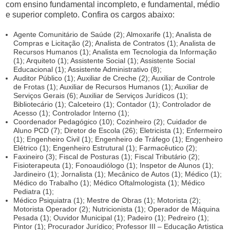
com ensino fundamental incompleto, e fundamental, médio
e superior completo. Confira os cargos abaixo:
Agente Comunitário de Saúde (2); Almoxarife (1); Analista de
Compras e Licitação (2); Analista de Contratos (1); Analista de
Recursos Humanos (1); Analista em Tecnologia da Informação
(1); Arquiteto (1); Assistente Social (1); Assistente Social
Educacional (1); Assistente Administrativo (8);
Auditor Público (1); Auxiliar de Creche (2); Auxiliar de Controle
de Frotas (1); Auxiliar de Recursos Humanos (1); Auxiliar de
Serviços Gerais (6); Auxiliar de Serviços Jurídicos (1);
Bibliotecário (1); Calceteiro (1); Contador (1); Controlador de
Acesso (1); Controlador Interno (1);
Coordenador Pedagógico (10); Cozinheiro (2); Cuidador de
Aluno PCD (7); Diretor de Escola (26); Eletricista (1); Enfermeiro
(1); Engenheiro Civil (1); Engenheiro de Tráfego (1); Engenheiro
Elétrico (1); Engenheiro Estrutural (1); Farmacêutico (2);
Faxineiro (3); Fiscal de Posturas (1); Fiscal Tributário (2);
Fisioterapeuta (1); Fonoaudiólogo (1); Inspetor de Alunos (1);
Jardineiro (1); Jornalista (1); Mecânico de Autos (1); Médico (1);
Médico do Trabalho (1); Médico Oftalmologista (1); Médico
Pediatra (1);
Médico Psiquiatra (1); Mestre de Obras (1); Motorista (2);
Motorista Operador (2); Nutricionista (1); Operador de Máquina
Pesada (1); Ouvidor Municipal (1); Padeiro (1); Pedreiro (1);
Pintor (1); Procurador Jurídico; Professor III – Educação Artistica