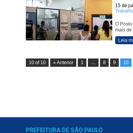
15 de j
Trabalh
O Posto
mais de 
Leia m
10 of 10
« Anterior
1
…
8
9
10
PREFEITURA DE SÃO PAULO