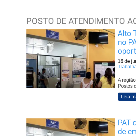
POSTO DE ATENDIMENTO A
Alto 
no PA
opor
16 de j
Trabalh
A região
Postos d
Leia m
PAT d
de em