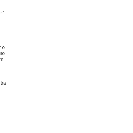
se
r o
omo
um
tra