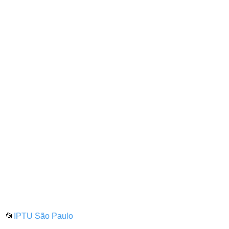
📂
IPTU São Paulo