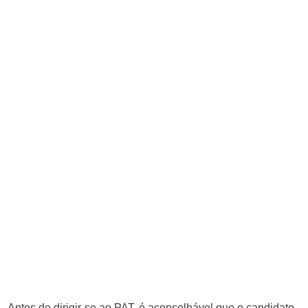
Antes de dirigir-se ao PAT, é aconselhável que o candidato