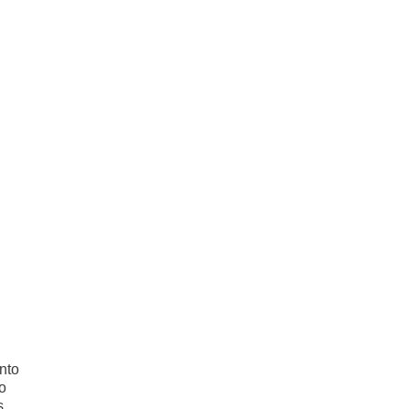
nto
o
s