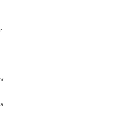
r
ar
na