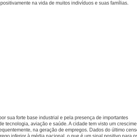
positivamente na vida de muitos indivíduos e suas famílias.
 sua forte base industrial e pela presença de importantes
de tecnologia, aviação e saúde. A cidade tem visto um crescime
equentemente, na geração de empregos. Dados do último cens
o inferior à média nacional, o que é um sinal positivo para o