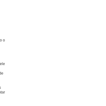
o o
ele
de
s
tar