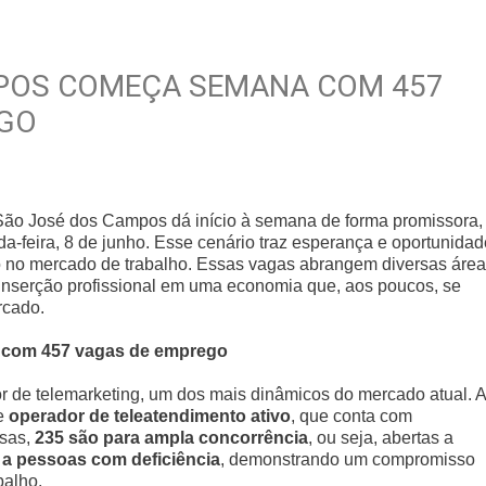
MPOS COMEÇA SEMANA COM 457
EGO
São José dos Campos dá início à semana de forma promissora,
a-feira, 8 de junho. Esse cenário traz esperança e oportunida
o no mercado de trabalho. Essas vagas abrangem diversas área
 inserção profissional em uma economia que, aos poucos, se
rcado.
com 457 vagas de emprego
r de telemarketing, um dos mais dinâmicos do mercado atual. A
de
operador de teleatendimento ativo
, que conta com
ssas,
235 são para ampla concorrência
, ou seja, abertas a
 a pessoas com deficiência
, demonstrando um compromisso
balho.