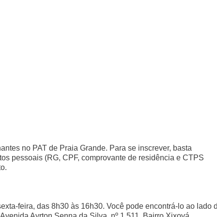
antes no PAT de Praia Grande. Para se inscrever, basta
tos pessoais (RG, CPF, comprovante de residência e CTPS
o.
exta-feira, das 8h30 às 16h30. Você pode encontrá-lo ao lado 
Avenida Ayrton Senna da Silva, nº 1.511, Bairro Xixová.