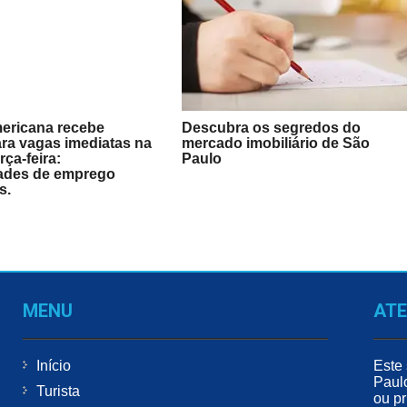
ericana recebe
Descubra os segredos do
ra vagas imediatas na
mercado imobiliário de São
rça-feira:
Paulo
ades de emprego
s.
MENU
AT
Início
Este 
Paul
Turista
ou pr