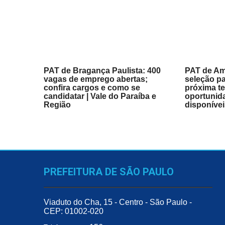
PAT de Bragança Paulista: 400
PAT de Am
vagas de emprego abertas;
seleção pa
confira cargos e como se
próxima te
candidatar | Vale do Paraíba e
oportunid
Região
disponívei
PREFEITURA DE SÃO PAULO
Viaduto do Cha, 15 - Centro - São Paulo -
CEP: 01002-020