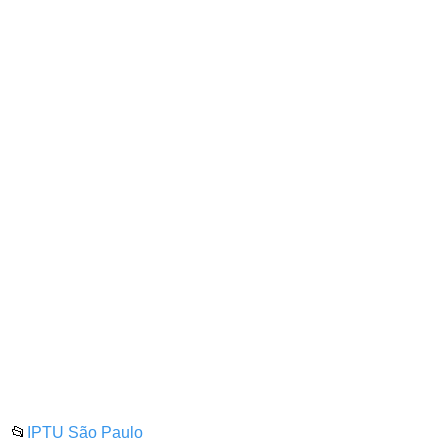
📂
IPTU São Paulo