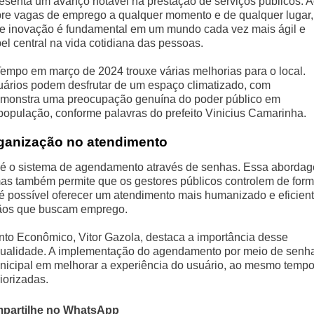
presenta um avanço notável na prestação de serviços públicos. 
bre vagas de emprego a qualquer momento e de qualquer lugar,
o de inovação é fundamental em um mundo cada vez mais ágil e
 central na vida cotidiana das pessoas.
empo em março de 2024 trouxe várias melhorias para o local.
uários podem desfrutar de um espaço climatizado, com
demonstra uma preocupação genuína do poder público em
população, conforme palavras do prefeito Vinicius Camarinha.
ganização no atendimento
T é o sistema de agendamento através de senhas. Essa aborda
mas também permite que os gestores públicos controlem de for
 é possível oferecer um atendimento mais humanizado e eficient
dãos que buscam emprego.
nto Econômico, Vitor Gazola, destaca a importância desse
 qualidade. A implementação do agendamento por meio de senh
icipal em melhorar a experiência do usuário, ao mesmo temp
iorizadas.
partilhe no WhatsApp