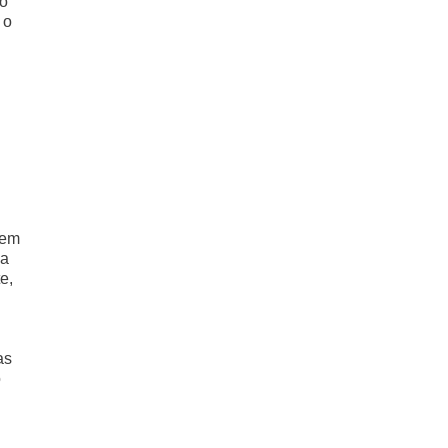
Ao
 o
gem
ma
e,
as
o