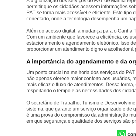
A digitalização dos serviços do PAT de Marília re
permitir que os cidadãos acessem informações so
PAT se torna mais acessível e eficiente. Este tip
conectado, onde a tecnologia desempenha um papel
Além do acesso digital, a mudança para o Ganha T
Com um ambiente que favorece a eficiência, os us
estacionamento e agendamento eletrônico. Isso 
proporcionar um atendimento digno e acolhedor à 
A importância do agendamento e da or
Um ponto crucial na melhoria dos serviços do PA
não apenas oferece maior conforto aos usuários, 
mais eficaz o fluxo de atendimentos. Dessa forma,
respeitando o tempo e as necessidades dos cida
O secretário de Trabalho, Turismo e Desenvolvime
sistema, que garante um serviço organizado e de
é uma prova do compromisso da administração mun
em que segurança e qualidade dos serviços são pr
com