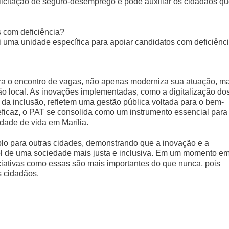
licitação de seguro-desemprego e pode auxiliar os cidadãos q
 com deficiência?
 uma unidade específica para apoiar candidatos com deficiênci
para o encontro de vagas, não apenas moderniza sua atuação, m
 local. As inovações implementadas, como a digitalização do
da inclusão, refletem uma gestão pública voltada para o bem-
ficaz, o PAT se consolida como um instrumento essencial para
dade de vida em Marília.
lo para outras cidades, demonstrando que a inovação e a
l de uma sociedade mais justa e inclusiva. Em um momento e
ciativas como essas são mais importantes do que nunca, pois
s cidadãos.