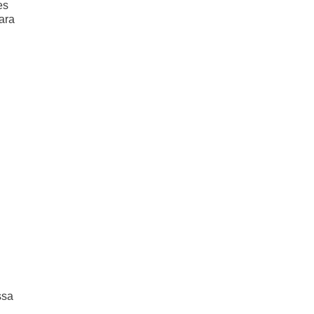
es
ara
ssa