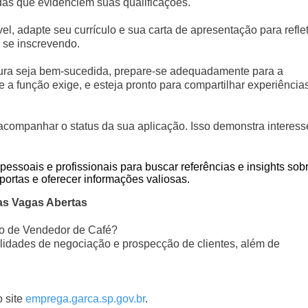
das que evidenciem suas qualificações.
, adapte seu currículo e sua carta de apresentação para reflet
á se inscrevendo.
ra seja bem-sucedida, prepare-se adequadamente para a
 a função exige, e esteja pronto para compartilhar experiência
acompanhar o status da sua aplicação. Isso demonstra interess
essoais e profissionais para buscar referências e insights sob
ortas e oferecer informações valiosas.
as Vagas Abertas
rgo de Vendedor de Café?
ilidades de negociação e prospecção de clientes, além de
o site
emprega.garca.sp.gov.br
.