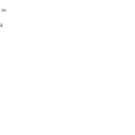
o do
já