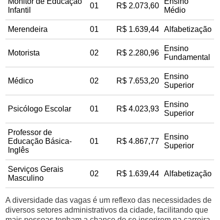
Monitor de Educação
Ensino
01
R$ 2.073,60
Infantil
Médio
Merendeira
01
R$ 1.639,44
Alfabetização
Ensino
Motorista
02
R$ 2.280,96
Fundamental
Ensino
Médico
02
R$ 7.653,20
Superior
Ensino
Psicólogo Escolar
01
R$ 4.023,93
Superior
Professor de
Ensino
Educação Básica-
01
R$ 4.867,77
Superior
Inglês
Serviços Gerais
02
R$ 1.639,44
Alfabetização
Masculino
A diversidade das vagas é um reflexo das necessidades de
diversos setores administrativos da cidade, facilitando que
mais pessoas tenham a chance de se inserirem na carreira