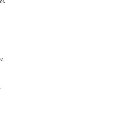
or.
de
s