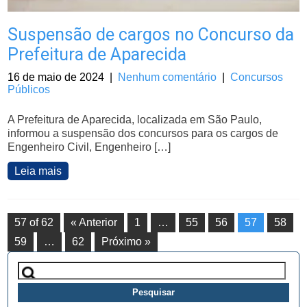
Suspensão de cargos no Concurso da
Prefeitura de Aparecida
16 de maio de 2024
|
Nenhum comentário
|
Concursos
Públicos
A Prefeitura de Aparecida, localizada em São Paulo,
informou a suspensão dos concursos para os cargos de
Engenheiro Civil, Engenheiro […]
Leia mais
57 of 62
« Anterior
1
…
55
56
57
58
59
…
62
Próximo »
Pesquisar
por: