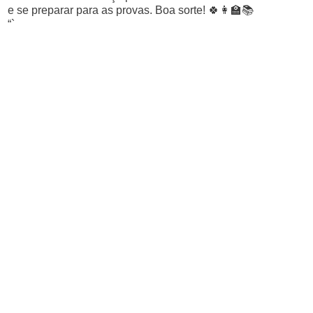
e se preparar para as provas. Boa sorte! 🍀👩‍🏫📚
“`