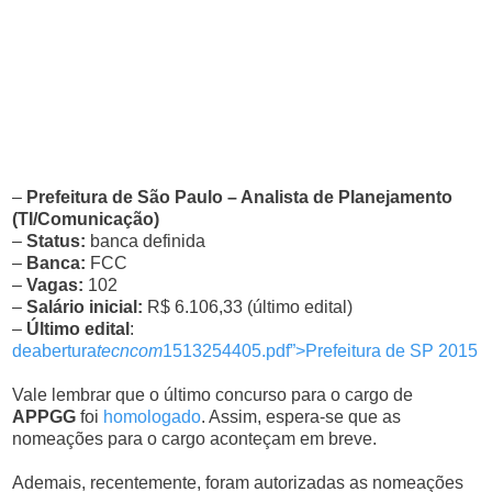
–
Prefeitura de São Paulo – Analista de Planejamento
(TI/Comunicação)
–
Status:
banca definida
–
Banca:
FCC
–
Vagas:
102
–
Salário inicial:
R$ 6.106,33 (último edital)
–
Último edital
:
deabertura
tecncom
1513254405.pdf”>Prefeitura de SP 2015
Vale lembrar que o último concurso para o cargo de
APPGG
foi
homologado
. Assim, espera-se que as
nomeações para o cargo aconteçam em breve.
Ademais, recentemente, foram autorizadas as nomeações