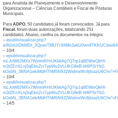
para Analista de Planejamento e Desenvolvimento
Organizacional – Ciências Contábeis e Fiscal de Posturas
Municipais.
Para
ADPO
, 50 candidatos já foram convocados. Já para
Fiscal
, foram duas autorizações, totalizando 251
candidatos. Abaixo, confira os documentos na íntegra:
–
epublivisualizar.php?
w9t2oUiDbWDI_3QyanTMUYc94Mx3akU0ws9TKKUCdav64z
– 10/4
–
epublivisualizar.php?
m
LJo
W62MXx7WmmRHrUKkkAg7Q7rp1q8EWwQkHl-
m3tZEnXLnj5qEkoZci7ypWu2VUJKG9eB
-W6PS
rYb2-
bOxbN_3BNA1ekrMdHThM5N9J2WstmxWc8jIoazU6Chv”>Fi
– 10/4
–
epublivisualizar.php?
m
LJo
W62MXx7WmmRHrUKkkAg7Q7rp1q8EWwQkHl-
m3tZEnXLnj5qEkoZci7ypWu2VUJKG9eB
-W6PS
rYb2-
bOxbN_3BNA1ekrMdHThM5N9J2WstmxWc8jIoazU6Chv”>Fi
– 14/5