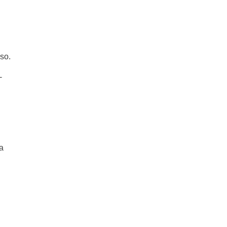
so.
-
a