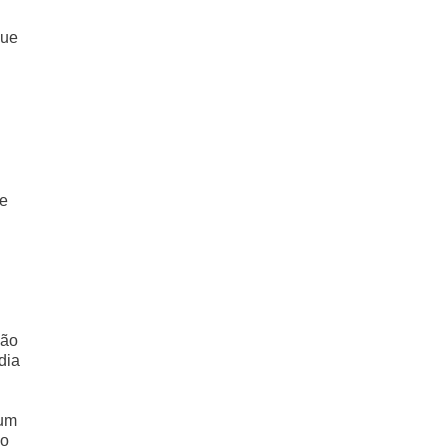
que
ue
não
dia
 um
 o