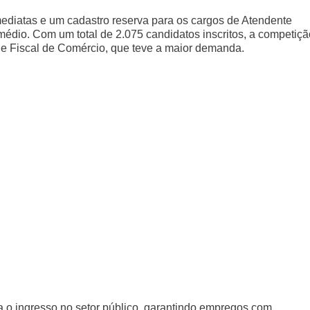
mediatas e um cadastro reserva para os cargos de Atendente
édio. Com um total de 2.075 candidatos inscritos, a competiçã
 de Fiscal de Comércio, que teve a maior demanda.
a o ingresso no setor público, garantindo empregos com