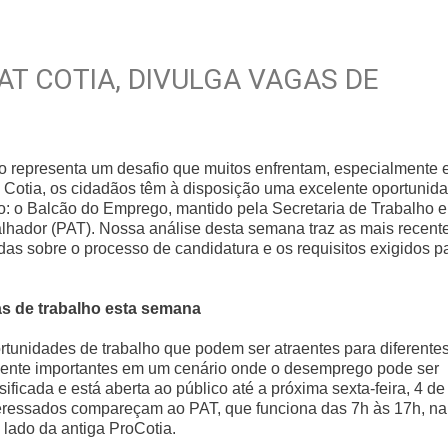
AT COTIA, DIVULGA VAGAS DE
o representa um desafio que muitos enfrentam, especialmente
otia, os cidadãos têm à disposição uma excelente oportunid
o: o Balcão do Emprego, mantido pela Secretaria de Trabalho e
lhador (PAT). Nossa análise desta semana traz as mais recent
as sobre o processo de candidatura e os requisitos exigidos p
as de trabalho esta semana
rtunidades de trabalho que podem ser atraentes para diferente
lmente importantes em um cenário onde o desemprego pode ser
sificada e está aberta ao público até a próxima sexta-feira, 4 de
nteressados compareçam ao PAT, que funciona das 7h às 17h, na
 lado da antiga ProCotia.