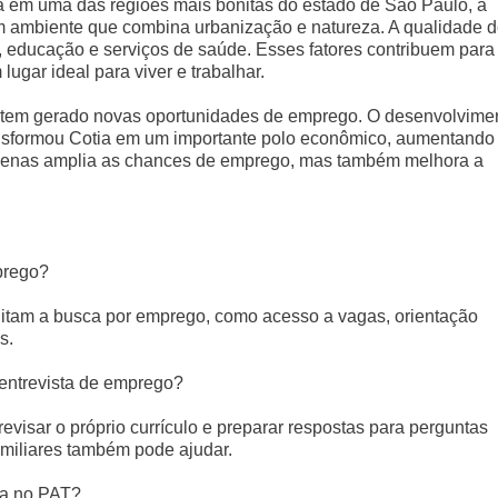
da em uma das regiões mais bonitas do estado de São Paulo, a
m ambiente que combina urbanização e natureza. A qualidade 
r, educação e serviços de saúde. Esses fatores contribuem para
gar ideal para viver e trabalhar.
 tem gerado novas oportunidades de emprego. O desenvolvime
ansformou Cotia em um importante polo econômico, aumentando
apenas amplia as chances de emprego, mas também melhora a
prego?
litam a busca por emprego, como acesso a vagas, orientação
s.
entrevista de emprego?
visar o próprio currículo e preparar respostas para perguntas
amiliares também pode ajudar.
ga no PAT?