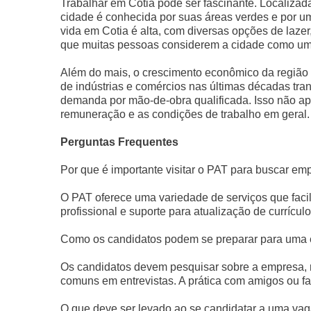
Trabalhar em Cotia pode ser fascinante. Localiza
cidade é conhecida por suas áreas verdes e por u
vida em Cotia é alta, com diversas opções de laze
que muitas pessoas considerem a cidade como um lu
Além do mais, o crescimento econômico da região
de indústrias e comércios nas últimas décadas tr
demanda por mão-de-obra qualificada. Isso não 
remuneração e as condições de trabalho em geral.
Perguntas Frequentes
Por que é importante visitar o PAT para buscar em
O PAT oferece uma variedade de serviços que faci
profissional e suporte para atualização de currículo
Como os candidatos podem se preparar para uma 
Os candidatos devem pesquisar sobre a empresa, re
comuns em entrevistas. A prática com amigos ou f
O que deve ser levado ao se candidatar a uma va