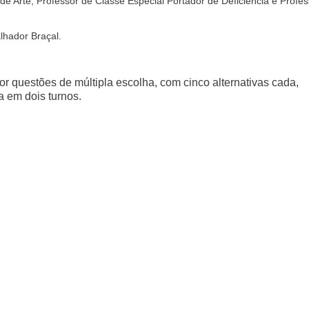
de Arte, Professor de Classe Especial Portador de Deficiência e Profes
lhador Braçal.
r questões de múltipla escolha, com cinco alternativas cada,
a em dois turnos.